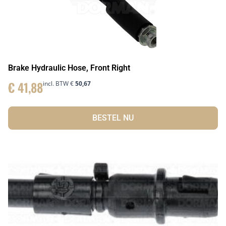
Brake Hydraulic Hose, Front Right
€
41,88
incl. BTW
€
50,67
BESTEL NU