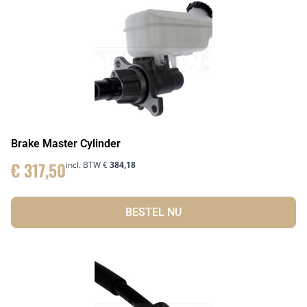
Brake Master Cylinder
€
317,50
incl. BTW
€
384,18
BESTEL NU