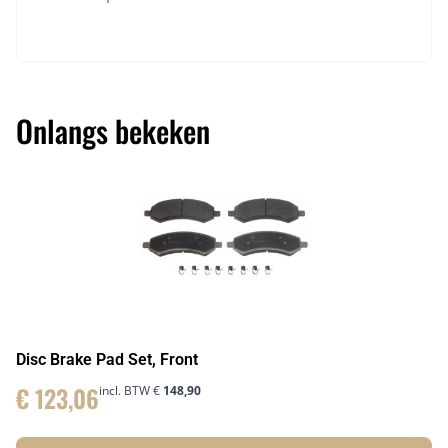
Onlangs bekeken
Disc Brake Pad Set, Front
€
123,06
incl. BTW
€
148,90