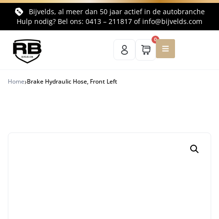
Bijvelds, al meer dan 50 jaar actief in de autobranche
Hulp nodig? Bel ons:
0413 – 211817
of
info@bijvelds.com
0
›
Home
Brake Hydraulic Hose, Front Left
Terug naar productoverzicht