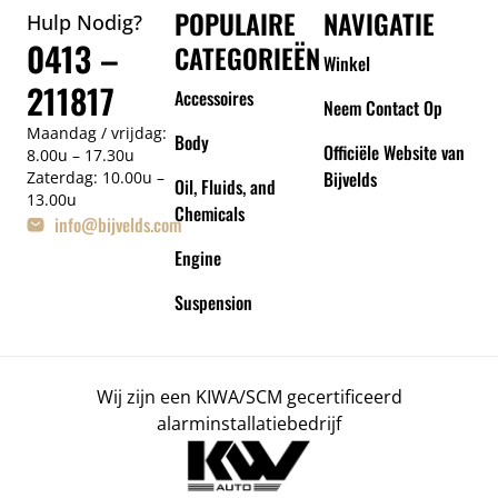
POPULAIRE
NAVIGATIE
Hulp Nodig?
0413 –
CATEGORIEËN
Winkel
211817
Accessoires
Neem Contact Op
Maandag / vrijdag:
Body
Officiële Website van
8.00u – 17.30u
Bijvelds
Zaterdag: 10.00u –
Oil, Fluids, and
13.00u
Chemicals
info@bijvelds.com
Engine
Suspension
Wij zijn een KIWA/SCM gecertificeerd
alarminstallatiebedrijf