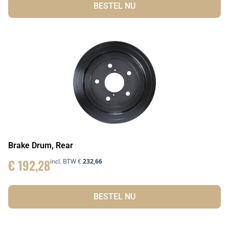
BESTEL NU
Brake Drum, Rear
€
192,28
incl. BTW
€
232,66
BESTEL NU