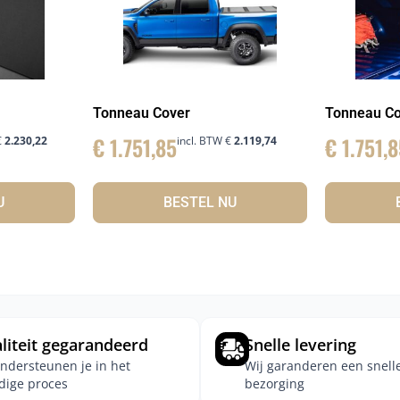
Tonneau Cover
Tonneau Co
€
1.751,85
€
1.751,8
€
2.230,22
incl. BTW
€
2.119,74
U
BESTEL NU
liteit gegarandeerd
Snelle levering
ondersteunen je in het
Wij garanderen een snell
edige proces
bezorging