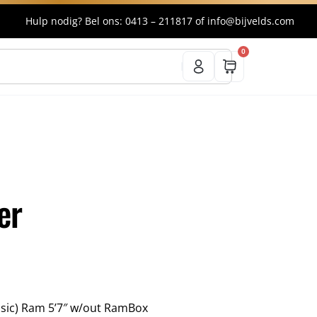
Hulp nodig? Bel ons:
0413 – 211817
of
info@bijvelds.com
0
er
assic) Ram 5’7″ w/out RamBox