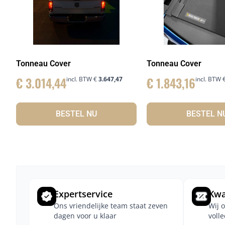
Tonneau Cover
Tonneau Cover
€
3.014,44
€
1.843,16
incl. BTW
€
3.647,47
incl. BTW
BESTEL NU
BESTEL N
Expertservice
Kwa
Ons vriendelijke team staat zeven
Wij 
dagen voor u klaar
voll