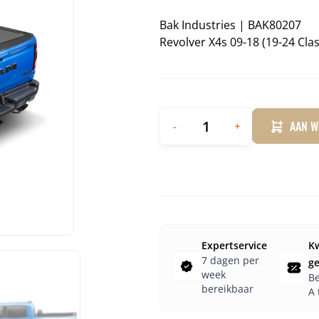
Bak Industries
|
BAK80207
Revolver X4s 09-18 (19-24 Cl
-
+
AAN W
Expertservice
Kw
7 dagen per
g
week
Be
bereikbaar
A 