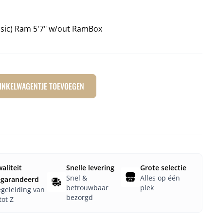
assic) Ram 5'7" w/out RamBox
INKELWAGENTJE TOEVOEGEN
aliteit
Snelle levering
Grote selectie
Snel &
Alles op één
egarandeerd
betrouwbaar
plek
geleiding van
bezorgd
tot Z