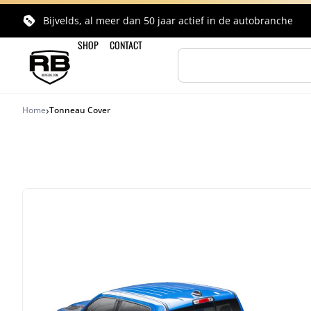
Bijvelds, al meer dan 50 jaar actief in de autobranche
SHOP
CONTACT
›
Home
Tonneau Cover
Terug naar productoverzicht