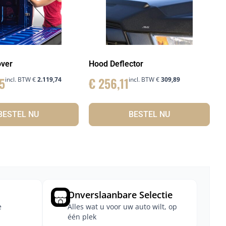
ver
Hood Deflector
5
€
256,11
incl. BTW
€
2.119,74
incl. BTW
€
309,89
BESTEL NU
BESTEL NU
Onverslaanbare Selectie
e
Alles wat u voor uw auto wilt, op
één plek