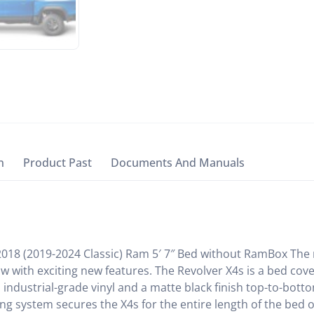
n
Product Past
Documents And Manuals
2018 (2019-2024 Classic) Ram 5′ 7″ Bed without RamBox The 
w with exciting new features. The Revolver X4s is a bed cov
ndustrial-grade vinyl and a matte black finish top-to-bott
ing system secures the X4s for the entire length of the bed 