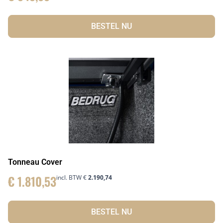
BESTEL NU
Tonneau Cover
€
1.810,53
incl. BTW
€
2.190,74
BESTEL NU