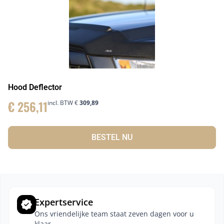
Hood Deflector
€
256,11
incl. BTW
€
309,89
BESTEL NU
Expertservice
Ons vriendelijke team staat zeven dagen voor u
klaar