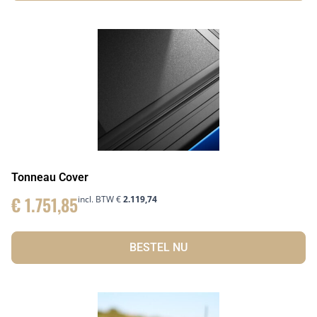
Tonneau Cover
€
1.751,85
incl. BTW
€
2.119,74
BESTEL NU