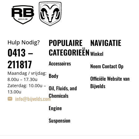
POPULAIRE
NAVIGATIE
Hulp Nodig?
0413 –
CATEGORIEËN
Winkel
211817
Accessoires
Neem Contact Op
Maandag / vrijdag:
Body
Officiële Website van
8.00u – 17.30u
Bijvelds
Zaterdag: 10.00u –
Oil, Fluids, and
13.00u
Chemicals
info@bijvelds.com
Engine
Suspension