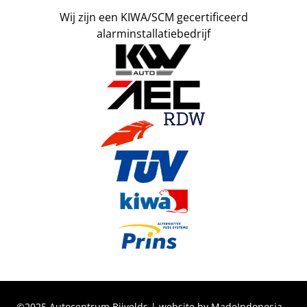
Wij zijn een KIWA/SCM gecertificeerd
alarminstallatiebedrijf
©2025 Autocentrum Bijvelds | website by MadeIndonesia