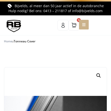
Bijvelds, al meer dan 50 jaar actief in de autobranche
Hulp nodig? Bel ons:
0413 – 211817
of
info@bijvelds.com
0
›
Home
Tonneau Cover
Terug naar productoverzicht